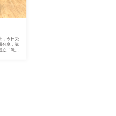
士，今日受
題分享，講
成立「戰略
更詳談了戰
成、組織型