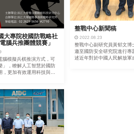
整戰中心新聞稿
國大專院校國防戰略社
2022.08.23
略電腦兵推團體競賽」
整戰中心副研究員黃郁文博
邀至國防安全研究院進行專
9
述近年對於中國人民解放軍
過電腦模擬兵棋推演方式，可
支援部隊」的脈絡與演進，
樂」，瞭解人工智慧於國防
略支援部隊下網路部隊的組
用，更加有效運用科技與全
態與內部成員人物誌等
的推廣