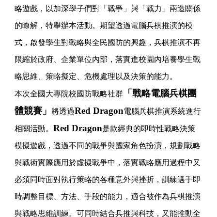
略遊戲，以加深學子們對「戰爭」與「戰力」兩造關係
的瞭解，特舉辦本活動。期望透過電腦兵棋推演的模
式，啟發學生對戰略與全民國防的興趣，兵棋推演不再
限縮於政府、企業單位內部，落實進校園內培養學生戰
略思維、策略擬定、危機處理以及決策的能力。
「戰略電腦兵棋團
本次全國大專院校國防戰略社群
體競賽」
Red Dragon
將透過
電腦兵棋推演系統進行
Red Dragon
相關活動。
是款經典的即時性戰略決策
模擬遊戲，透過不同的戰爭與國家角色扮演，規劃戰略
與戰術實際應用於虛擬戰爭中，落實戰略應用過程中又
必須同時面對執行策略的各種意外與挫折，訓練選手即
時調整目標、方法、手段的能力，適合被作為兵棋推演
與戰略思維訓練。可同時結合兵推與科技，又能推動全