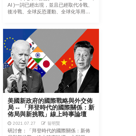
AI )一詞已經出現，並且已經取代冷戰、
後冷戰、全球反恐運動、全球化等用
語，為世人祥為知曉的話語。基本上，
人工智慧是一個整合性的概念包括:大數
據(Big Data)、超級電腦(Super
Computer)、物聯網(Internet of
Things)、演算法(algorithm)，以及相關
傳輸系統5G的整合，缺一不可，必須要
國家設定成為戰略性產業，配合其他相
關科技與產業才得以成型。
美國新政府的國際戰略與外交佈
局 -- 「拜登時代的國際關係：新
佈局與新挑戰」線上時事論壇
2021.07.27
翁明賢
研討會：「拜登時代的國際關係：新佈