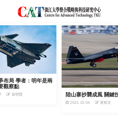
爭布局 學者：明年是兩
要觀察點
陸山寨抄襲成風 關鍵
7
翁明賢
2021.10.04
黃郁文