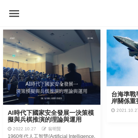
首頁
關於我們
最新消息
研究成果
聯絡我們
搜尋
台海準戰
網站語系
岸關係重
相關連結
2021.10.2
AI時代下國家安全發展一決策模
擬與兵棋推演的理論與運用
淡江大學首頁
2022.10.27
翁明賢
1960年代人工智慧(Artificial Intelligence,